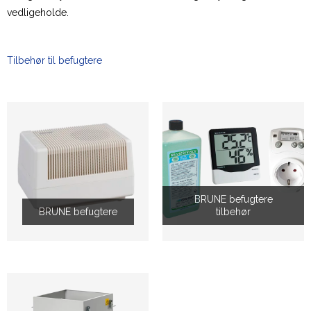
vedligeholde.
Tilbehør til befugtere
BRUNE befugtere
BRUNE befugtere
tilbehør