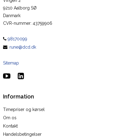
Vingen 2
9210 Aalborg SØ
Danmark
CVR-nummer
:
43759906
98170099
:
rune@dcd.dk
Sitemap
Information
Timepriser og kørsel
Om os
Kontakt
Handelsbetingelser